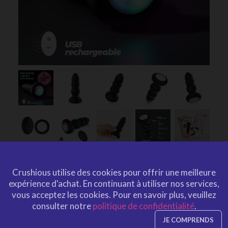
AUSTRALIS PLUG ANAL AVEC
Crushious utilise des cookies pour offrir une meilleure
LED ET COMMANDE À
expérience d'achat.
En continuant à utiliser nos services,
vous acceptez les cookies.
Pour en savoir plus, veuillez
DISTANCE CRUSHIOUS
consulter notre
politique de confidentialité
.
par
CRUSHIOUS
CRU10335
EAN: 7403254159532
JE COMPRENDS