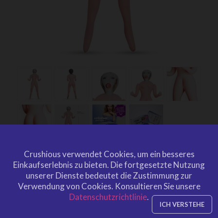
Crushious verwendet Cookies, um ein besseres
CRUSHIOUS CRISTINA THE
Einkaufserlebnis zu bieten.
Die fortgesetzte Nutzung
STEPMOM INFLATABLE DOLL
unserer Dienste bedeutet die Zustimmung zur
Verwendung von Cookies.
Konsultieren Sie unsere
BLONDE
Datenschutzrichtlinie
.
by
CRUSHIOUS
ICH VERSTEHE
CRU10157
EAN: 7403254151413