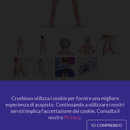
CRISTINA LA MATRIGNA
BAMBOLA GONFIABILE
Crushious utilizza i cookie per fornire una migliore
esperienza di acquisto.
Continuando a utilizzare i nostri
BIONDA CRUSHIOUS
servizi implica l'accettazione dei cookie.
Consulta il
da
CRUSHIOUS
nostro
Privacy
.
CRU10157
EAN: 7403254151413
IO COMPRENDO
CRU10157
Ref. CRUSHIOUS