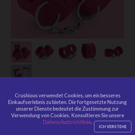
Crushious verwendet Cookies, um ein besseres
TOUGH LOVE VELCRO
Einkaufserlebnis zu bieten.
Die fortgesetzte Nutzung
HANDCUFFS WITH EXTRA
unserer Dienste bedeutet die Zustimmung zur
Verwendung von Cookies.
Konsultieren Sie unsere
40CM CHAIN CRUSHIOUS PINK
Datenschutzrichtlinie
.
by
CRUSHIOUS
ICH VERSTEHE
CRU10237
EAN: 7403254157040