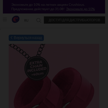
Экономьте до 10% на летних акциях Crushious.
Предложение действует до 31.08!
Экономьте до 10%
ДОСТУП ДЛЯ ДИСТРИБЬЮТОРОВ
RU
Поиск в Crushious
`
Вернуться назад