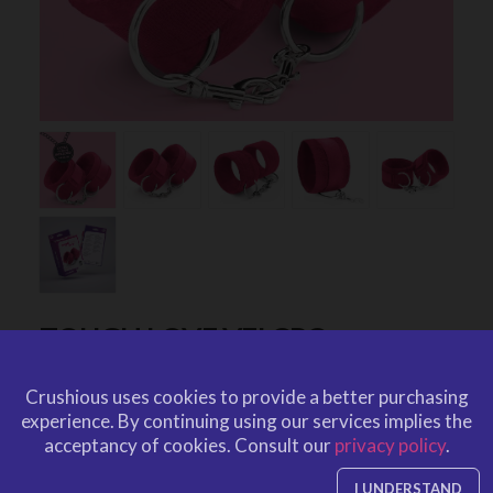
TOUGH LOVE VELCRO
HANDCUFFS WITH EXTRA
Crushious uses cookies to provide a better purchasing
40CM CHAIN CRUSHIOUS PINK
experience.
By continuing using our services implies the
от
CRUSHIOUS
acceptancy of cookies.
Consult our
privacy policy
.
CRU10237
EAN: 7403254157040
CRU10237
Артикул CRUSHIOUS
I UNDERSTAND