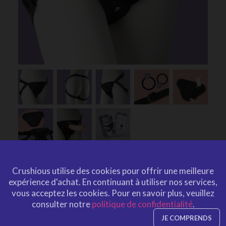
HARNAIS UNIVERSEL SNAP
Crushious utilise des cookies pour offrir une meilleure
STRAP CRUSHIOUS
expérience d'achat.
En continuant à utiliser nos services,
vous acceptez les cookies.
Pour en savoir plus, veuillez
par
CRUSHIOUS
CRU10002
EAN: 799632354277
consulter notre
politique de confidentialité
.
CRU10002
Ref. CRUSHIOUS
JE COMPRENDS