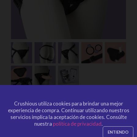
ARNÉS UNIVERSAL SNAP
Crushious utiliza cookies para brindar una mejor
STRAP CRUSHIOUS
experiencia de compra.
Continuar utilizando nuestros
servicios implica la aceptación de cookies.
Consúlte
por
CRUSHIOUS
CRU10002
EAN: 799632354277
nuestra
política de privacidad
.
CRU10002
Ref. CRUSHIOUS
ENTIENDO