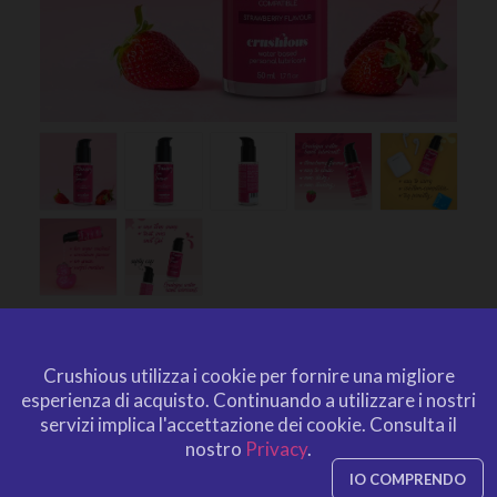
LUBRIFICANTE
AROMATIZZATO ALLA
Crushious utilizza i cookie per fornire una migliore
esperienza di acquisto.
Continuando a utilizzare i nostri
FRAGOLA 50 ML CRUSHIOUS
servizi implica l'accettazione dei cookie.
Consulta il
da
CRUSHIOUS
nostro
Privacy
.
CRU10029
EAN: 799632354833
IO COMPRENDO
CRU10029
Ref. CRUSHIOUS