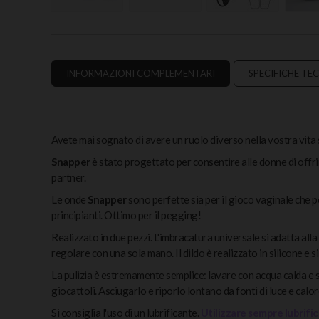
INFORMAZIONI COMPLEMENTARI
SPECIFICHE TE
Avete mai sognato di avere un ruolo diverso nella vostra vita
Snapper
è stato progettato per consentire alle donne di offr
partner.
Le onde
Snapper
sono perfette sia per il gioco vaginale che pe
principianti. Ottimo per il pegging!
Realizzato in due pezzi. L'imbracatura universale si adatta all
regolare con una sola mano. Il dildo è realizzato in silicone e si
La pulizia è estremamente semplice: lavare con acqua calda e s
giocattoli. Asciugarlo e riporlo lontano da fonti di luce e calor
Si consiglia l'uso di un lubrificante.
Utilizzare sempre lubrific