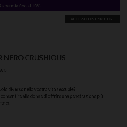
Risparmia fino al 10%
ACCESSO DISTRIBUTORE
R NERO CRUSHIOUS
880
olo diverso nella vostra vita sessuale?
consentire alle donne di offrire una penetrazione più
rtner.