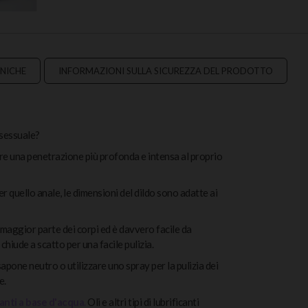
CNICHE
INFORMAZIONI SULLA SICUREZZA DEL PRODOTTO
 sessuale?
ire una penetrazione più profonda e intensa al proprio
r quello anale, le dimensioni del dildo sono adatte ai
a maggior parte dei corpi ed è davvero facile da
 chiude a scatto per una facile pulizia.
apone neutro o utilizzare uno spray per la pulizia dei
e.
anti a base d'acqua.
Oli e altri tipi di lubrificanti