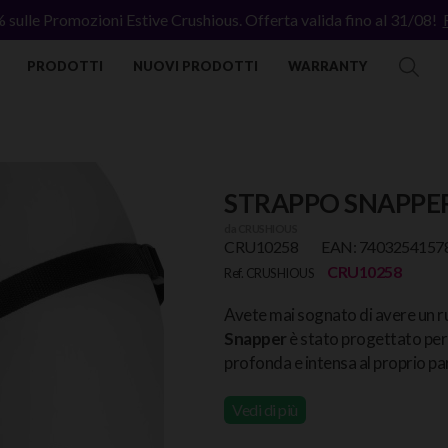
% sulle Promozioni Estive Crushious. Offerta valida fino al 31/08!
PRODOTTI
NUOVI PRODOTTI
WARRANTY
STRAPPO SNAPPE
da
CRUSHIOUS
CRU10258
EAN: 7403254157
CRU10258
Ref. CRUSHIOUS
Avete mai sognato di avere un ru
Snapper
è stato progettato per 
profonda e intensa al proprio pa
Vedi di più