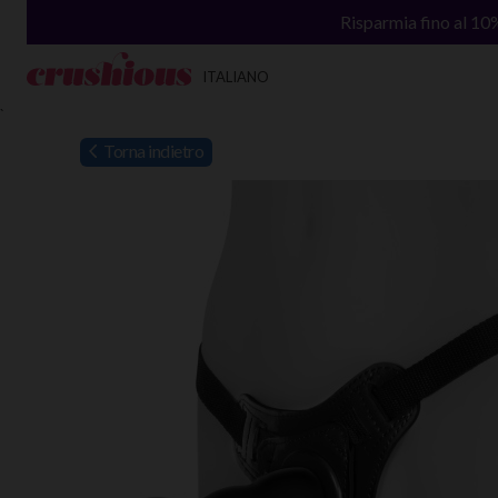
Risparmia fino al 10
ITALIANO
`
Torna indietro