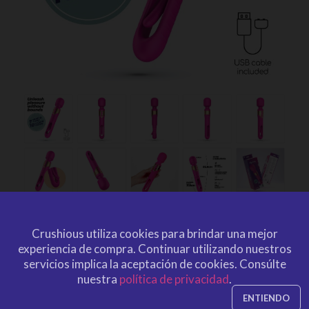
BIG BEN MASAJEADOR DOBLE
Crushious utiliza cookies para brindar una mejor
CON OSCILACIÓN CRUSHIOUS
experiencia de compra.
Continuar utilizando nuestros
servicios implica la aceptación de cookies.
Consúlte
por
CRUSHIOUS
CRU10310
EAN: 7403254158900
nuestra
política de privacidad
.
CRU10310
Ref. CRUSHIOUS
ENTIENDO