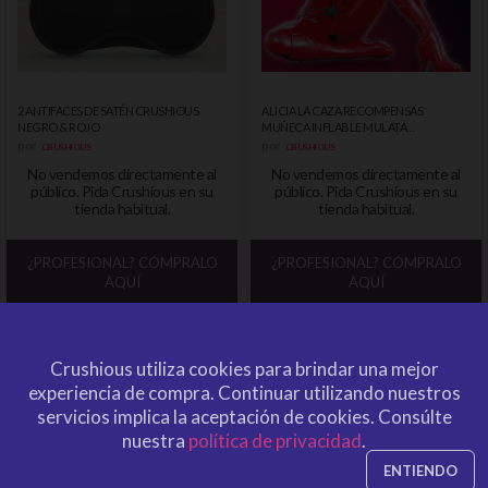
2 ANTIFACES DE SATÉN CRUSHIOUS
ALICIA LA CAZA RECOMPENSAS
NEGRO & ROJO
MUÑECA INFLABLE MULATA
CRUSHIOUS
por
por
CRUSHIOUS
CRUSHIOUS
No vendemos directamente al
No vendemos directamente al
público. Pida Crushious en su
público. Pida Crushious en su
tienda habitual.
tienda habitual.
¿PROFESIONAL? CÓMPRALO
¿PROFESIONAL? CÓMPRALO
AQUÍ
AQUÍ
Crushious utiliza cookies para brindar una mejor
experiencia de compra.
Continuar utilizando nuestros
servicios implica la aceptación de cookies.
Consúlte
nuestra
política de privacidad
.
ENTIENDO