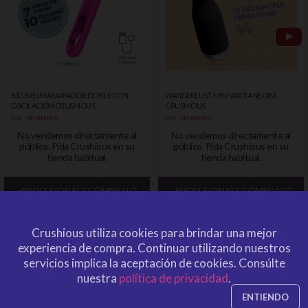
BIG BEN MASAJEADOR DOBLE CON
WANDERLUST MINI VARITA NEGRA
OSCILACIÓN CRUSHIOUS
CRUSHIOUS
por
por
CRUSHIOUS
CRUSHIOUS
No vendemos directamente al
No vendemos directamente al
público. Pida Crushious en su
público. Pida Crushious en su
tienda habitual.
tienda habitual.
¿PROFESIONAL? CÓMPRALO
¿PROFESIONAL? CÓMPRALO
AQUÍ
AQUÍ
Crushious utiliza cookies para brindar una mejor
experiencia de compra.
Continuar utilizando nuestros
servicios implica la aceptación de cookies.
Consúlte
nuestra
política de privacidad
.
ENTIENDO