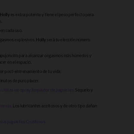
Holly
es extra potente y tiene el peso perfecto para
.
 en cada uso.
orgasmos explosivos,
Holly
será tu elección número
empujoncito para alcanzar orgasmos más húmedos y
cer en el espacio.
jor post-entrenamiento de tu vida.
nutos de puro placer.
o utiliza un spray limpiador de juguetes.
Séquelo y
iencia.
Los lubricantes aceitosos y de otro tipo dañan
sus juguetes Crushious.