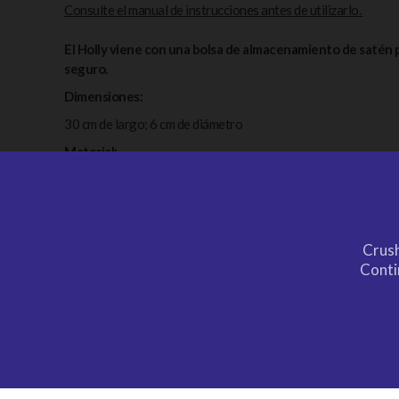
Consulte el manual de instrucciones antes de utilizarlo.
El Holly viene con una bolsa de almacenamiento de satén
seguro.
Dimensiones:
30 cm de largo; 6 cm de diámetro
Material:
Silicona, ABS.
Crush
Conti
MOSTRAR
+34 685 618 190
ENVÍE
RODAPIÉ