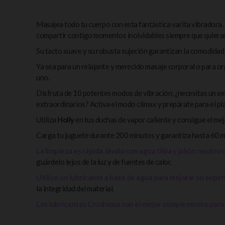
Masajea todo tu cuerpo con esta fantástica varita vibradora.
compartir contigo momentos inolvidables siempre que quieras
Su tacto suave y su robusta sujeción garantizan la comodidad
Ya sea para un relajante y merecido masaje corporal o para 
uno.
Disfruta de 10 potentes modos de vibración; ¿necesitas un 
extraordinarios? Activa el modo clímax y prepárate para el pla
Utiliza
Holly
en tus duchas de vapor caliente y consigue el me
Carga tu juguete durante 200 minutos y garantiza hasta 60 mi
La limpieza es rápida, lávalo con agua tibia y jabón neutro 
guárdelo lejos de la luz y de fuentes de calor.
Utilice un lubricante a base de agua para mejorar su exper
la integridad del material.
Los lubricantes Crushious son el mejor complemento para 