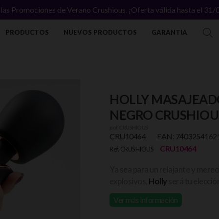
las Promociones de Verano Crushious. ¡Oferta válida hasta el 31
PRODUCTOS
NUEVOS PRODUCTOS
GARANTIA
HOLLY MASAJEAD
NEGRO CRUSHIOU
por
CRUSHIOUS
CRU10464
EAN: 7403254162
CRU10464
Ref. CRUSHIOUS
Ya sea para un relajante y mere
explosivos,
Holly
será tu elecci
Ver más información