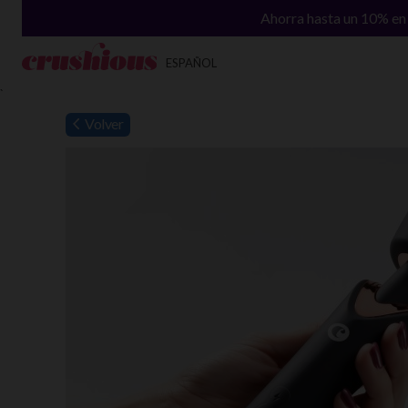
Ahorra hasta un 10% en 
ESPAÑOL
`
Volver