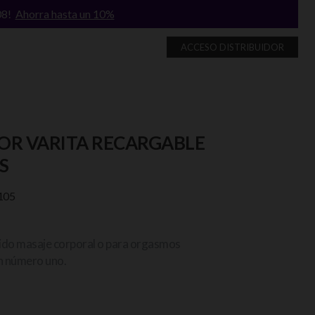
/08!
Ahorra hasta un 10%
ACCESO DISTRIBUIDOR
OR VARITA RECARGABLE
S
105
cido masaje corporal o para orgasmos
ón número uno.