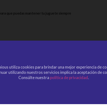
 para que puedas mantener tu juguete siempre
ious utiliza cookies para brindar una mejor experiencia de c
nuar utilizando nuestros servicios implica la aceptación de co
Consúlte nuestra
política de privacidad
.
NOS UN E-MAIL